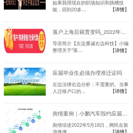
如果我用现在的职场知识和跳槽技
能，回到20多…
【详情】
落户上海后籍贯变吗_2022年应届生上海落户政策发布时间：2022-01-03 05：23：57
导语简介【左边重诚右边科技】小编
整理关于“落…
【详情】
应届毕业生必须办理准迁证吗
左边法律右边分析：不需要的。当事
人迁移户口的…
【详情】
舆情案例｜小鹏汽车毁约应届生：特殊时期，尤需践行社会责任
舆情综述2022年5月18日，网民在新
浪微博…
【详情】